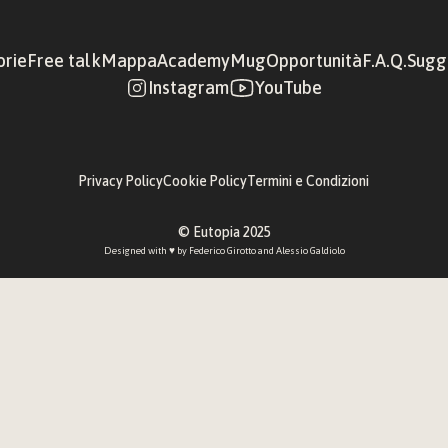
orie
Free talk
Mappa
Academy
Mug
Opportunità
F.A.Q.
Sugge
Instagram
YouTube
Privacy Policy
Cookie Policy
Termini e Condizioni
© Eutopia 2025
Designed with ♥︎ by 
Federico Girotto
 and 
Alessio Galdiolo