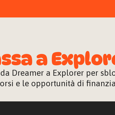
ssa a Explor
 da Dreamer a Explorer per sblocc
orsi e le opportunità di finanz