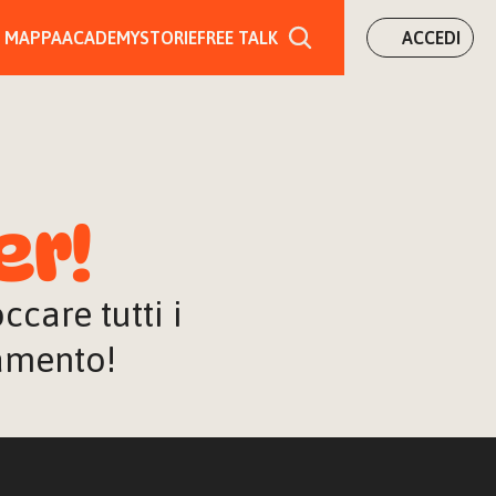
MAPPA
ACADEMY
STORIE
FREE TALK
ACCEDI
er!
are tutti i 
iamento!