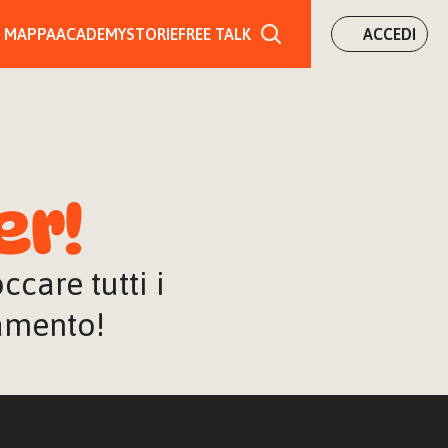
MAPPA
ACADEMY
STORIE
FREE TALK
ACCEDI
er!
are tutti i 
iamento!