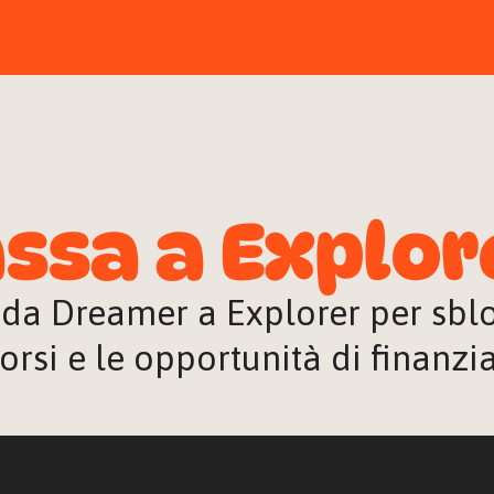
ssa a Explor
 da Dreamer a Explorer per sblocc
orsi e le opportunità di finanz