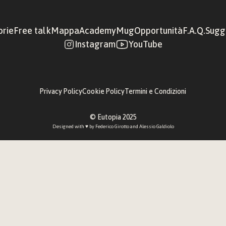
orie
Free talk
Mappa
Academy
Mug
Opportunità
F.A.Q.
Sugge
Instagram
YouTube
Privacy Policy
Cookie Policy
Termini e Condizioni
© Eutopia 2025
Designed with ♥︎ by 
Federico Girotto
 and 
Alessio Galdiolo