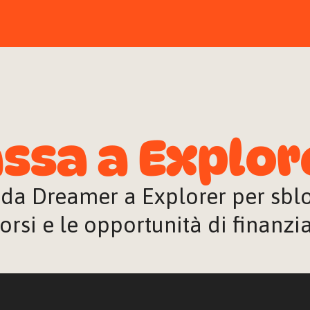
ssa a Explor
 da Dreamer a Explorer per sblocc
orsi e le opportunità di finanz