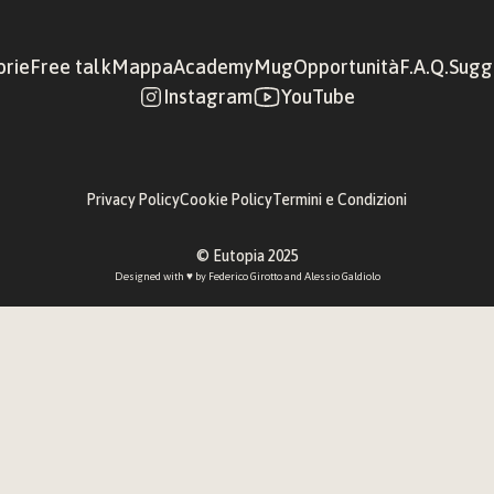
orie
Free talk
Mappa
Academy
Mug
Opportunità
F.A.Q.
Sugge
Instagram
YouTube
Privacy Policy
Cookie Policy
Termini e Condizioni
© Eutopia 2025
Designed with ♥︎ by 
Federico Girotto
 and 
Alessio Galdiolo