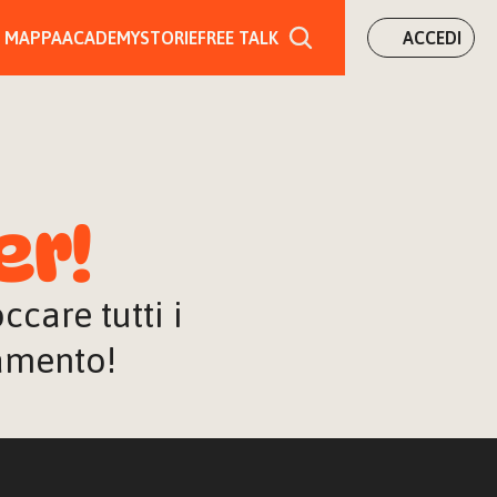
MAPPA
ACADEMY
STORIE
FREE TALK
ACCEDI
er!
are tutti i 
iamento!