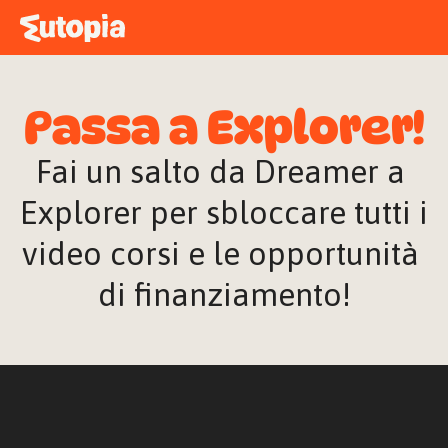
MAPPA
ACADEMY
Passa a Explorer!
STORIE
FREE TALK
Fai un salto da Dreamer a 
Explorer per sbloccare tutti i 
video corsi e le opportunità 
ACCEDI
di finanziamento!