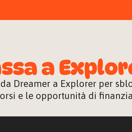
ssa a Explor
 da Dreamer a Explorer per sblocc
orsi e le opportunità di finanz