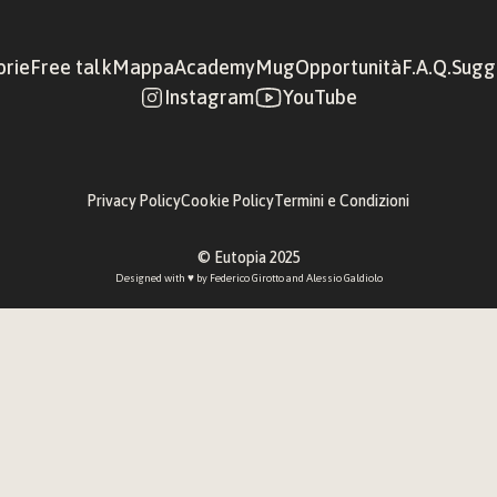
orie
Free talk
Mappa
Academy
Mug
Opportunità
F.A.Q.
Sugge
Instagram
YouTube
Privacy Policy
Cookie Policy
Termini e Condizioni
© Eutopia 2025
Designed with ♥︎ by 
Federico Girotto
 and 
Alessio Galdiolo