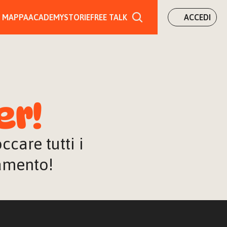
MAPPA
ACADEMY
STORIE
FREE TALK
ACCEDI
er!
are tutti i 
iamento!