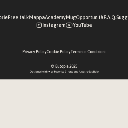
orie
Free talk
Mappa
Academy
Mug
Opportunità
F.A.Q.
Sugge
Instagram
YouTube
Privacy Policy
Cookie Policy
Termini e Condizioni
© Eutopia 2025
Designed with ♥︎ by 
Federico Girotto
 and 
Alessio Galdiolo