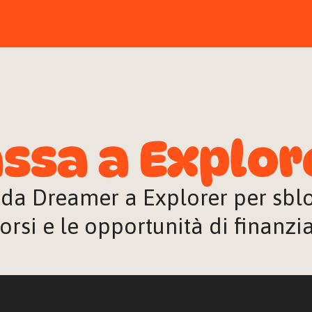
ssa a Explor
 da Dreamer a Explorer per sblocc
orsi e le opportunità di finanz