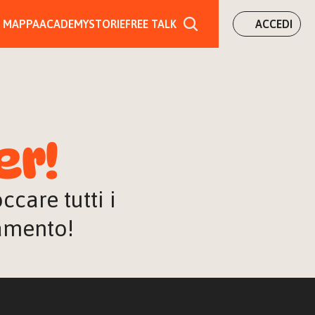
MAPPA
ACADEMY
STORIE
FREE TALK
ACCEDI
er!
are tutti i 
iamento!